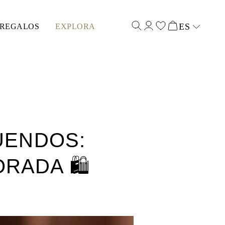
ES
REGALOS
EXPLORA
Select input
UENDOS:
RADA 🛍️