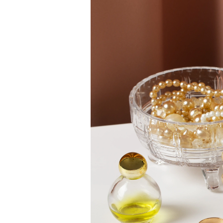
Oro Blanco
Oro Rosa
950 Platino
Comprar todo
ANILLOS DE BODA
Para Mujeres
Clásicos
Eternity
Fashion
Simple
Comprar todo
Para hombres
Clásicos
Fashion
Simple
Comprar todo
METAL Y COLOR
Oro Amarillo
Oro Blanco
Oro Rosa
950 Platino
Comprar todo
DIAMANTES
CATEGORÍA
Anillos