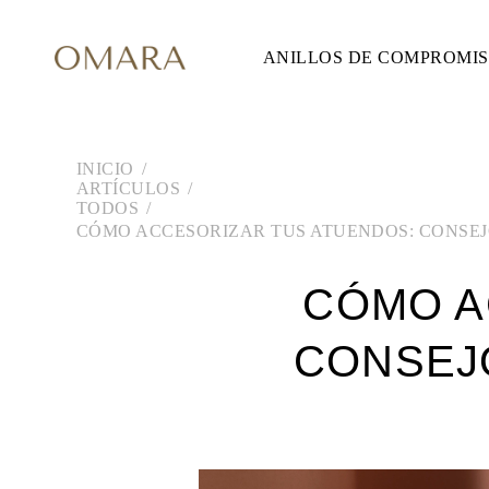
ANILLOS DE COMPROMI
ANILLOS DE COMPROMISO
ESTILO
Accented
Solitaire
Halo
Hidden Halo
INICIO
Petite
ARTÍCULOS
Glam
TODOS
Vintage
CÓMO ACCESORIZAR TUS ATUENDOS: CONSEJ
Tres Piedras
Comprar todo
FORMA
CÓMO A
Redondo
Princesa
Cojín
CONSEJO
Ovalado
Esmeralda
Marquesa
Pera
Comprar todo
METAL Y COLOR
Oro Amarillo