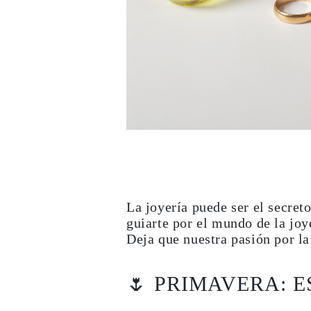
Collares
Pendientes
Pulseras
Comprar todo
Anillos de Diamantes
Fashion
Clásicos
Eternity
Letras
Comprar todo
Collares de Diamantes
Solitario
Letras
Números
Comprar todo
Pulseras de Diamantes
La joyería puede ser el secret
Tennis
Letras
guiarte por el mundo de la joy
Comprar todo
Deja que nuestra pasión por la
Pendientes de Diamante
Pendientes de Botón
Pendientes Colgantes
🌷 PRIMAVERA: E
Aros
Fashion
Comprar todo