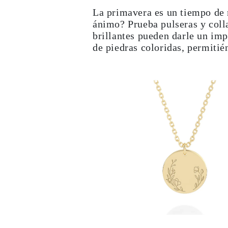
JOYAS
La primavera es un tiempo de 
CATEGORÍA
ánimo? Prueba pulseras y coll
Anillos
Collares
brillantes pueden darle un im
Pulseras
de piedras coloridas, permitié
Pendientes
Comprar todo
ANILLOS
Fashion
Piedras Preciosas
Iniciales
Clásicos
Comprar todo
COLLARES
Solitario
Piedras Preciosas
Letras
Números
Comprar todo
PULSERAS
Tennis
Piedras Preciosas
Clásicas
Iniciales
Comprar todo