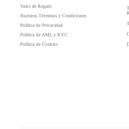
JOYAS
Vales de Regalo
T
CATEGORÍA
R
Anillos
Nuestros Términos y Condiciones
Collares
T
Pulseras
Política de Privacidad
Pendientes
C
Comprar todo
Política de AML y KYC
ANILLOS
D
Política de Cookies
Fashion
Piedras Preciosas
Iniciales
Clásicos
Comprar todo
COLLARES
Solitario
Piedras Preciosas
Letras
Números
Comprar todo
PULSERAS
Tennis
Piedras Preciosas
Clásicas
Iniciales
Comprar todo