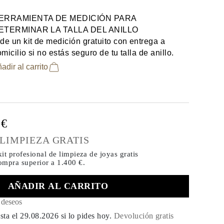
ERRAMIENTA DE MEDICIÓN PARA
ETERMINAR LA TALLA DEL ANILLO
de un kit de medición gratuito con entrega a
micilio si no estás seguro de tu talla de anillo.
adir al carrito
0€
 LIMPIEZA GRATIS
it profesional de limpieza de joyas gratis
compra
superior a 1.400 €.
AÑADIR AL CARRITO
e deseos
sta el
29.08.2026
si lo pides hoy
.
Devolución gratis