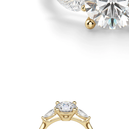
Oro Blanco
Oro Rosa
950 Platino
Comprar todo
ANILLOS DE BODA
Para Mujeres
Clásicos
Eternity
Fashion
Simple
Comprar todo
Para hombres
Clásicos
Fashion
Simple
Comprar todo
METAL Y COLOR
Oro Amarillo
Oro Blanco
Oro Rosa
950 Platino
Comprar todo
DIAMANTES
CATEGORÍA
Anillos