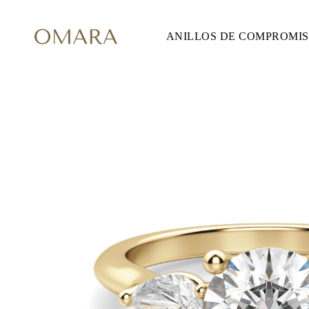
ANILLOS DE COMPROMI
ANILLOS DE COMPROMISO
ESTILO
Accented
Solitaire
Halo
Hidden Halo
Petite
Glam
Vintage
Tres Piedras
Comprar todo
FORMA
Redondo
Princesa
Cojín
Ovalado
Esmeralda
Marquesa
Pera
Comprar todo
METAL Y COLOR
Oro Amarillo