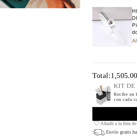
Select input
H
D
Pi
do
Añ
Total:
1,505.0
KIT DE
Recibe un k
con cada 
Añadir a la lista d
Envío gratis ha