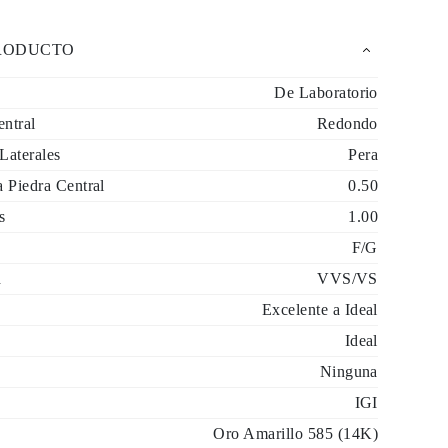
PRODUCTO
De Laboratorio
entral
Redondo
Laterales
Pera
a Piedra Central
0.50
s
1.00
F/G
d
VVS/VS
Excelente a Ideal
Ideal
Ninguna
IGI
Oro Amarillo 585 (14K)