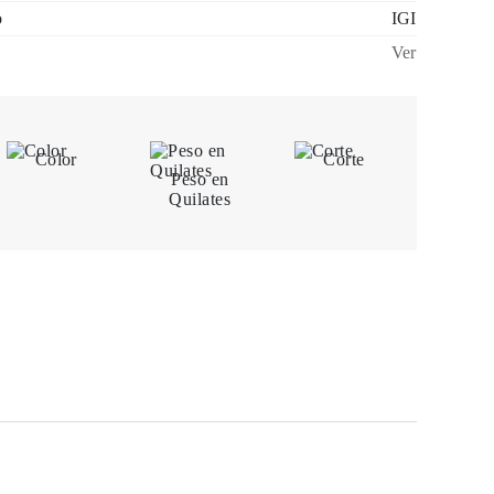
o
IGI
Ver
Color
Corte
Peso en
Quilates