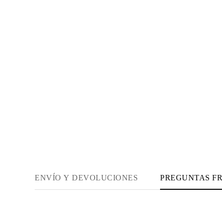
Guía de Collares
Guía de Pulseras
Guía de Pulseras de Puño
Tipos de Metales y Contrastes
Personalización
Precios Сompetitivos
Sobre Nosotros
FAQ
SERVICIOS
Diseño Personalizado
Proceso de Producción
Envío
Nuestra Garantía
Devoluciones y Cambios
Reparaciones y Ajustes
Mapa de Envíos
Métodos de Pago
Cuidado de Joyas
ENVÍO Y DEVOLUCIONES
PREGUNTAS F