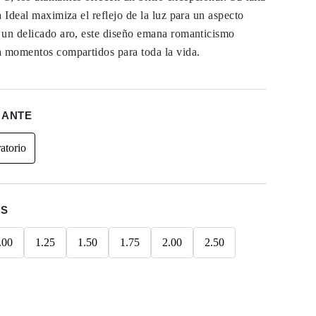
a Ideal maximiza el reflejo de la luz para un aspecto
 un delicado aro, este diseño emana romanticismo
a momentos compartidos para toda la vida.
MANTE
atorio
ES
.00
1.25
1.50
1.75
2.00
2.50