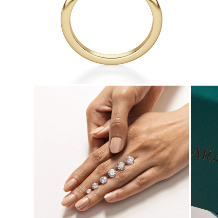
Collares
Pendientes
Pulseras
Comprar todo
Anillos de Diamantes
Fashion
Clásicos
Eternity
Letras
Comprar todo
Collares de Diamantes
Solitario
Letras
Números
Comprar todo
Pulseras de Diamantes
Tennis
Letras
Comprar todo
Pendientes de Diamante
Pendientes de Botón
Pendientes Colgantes
Aros
Fashion
Comprar todo