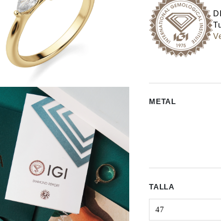
D
Tu
Ve
METAL
TALLA
47