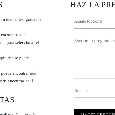
S
HAZ LA PR
con diamantes, grabados,
e encontrar
aquí
.
guía
para seleccionar el
ngitudes se puede
se puede encontrar
aquí
.
puede encontrar
aquí
.
TAS
detallada. Cuanto más
HACER PREGUN