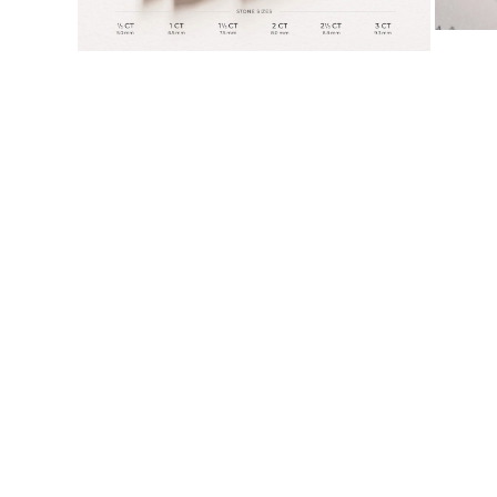
JOYAS
CATEGORÍA
Anillos
Collares
Pulseras
Pendientes
Comprar todo
ANILLOS
Fashion
Piedras Preciosas
Iniciales
Clásicos
Comprar todo
COLLARES
Solitario
Piedras Preciosas
Letras
Números
Comprar todo
PULSERAS
Tennis
Piedras Preciosas
Clásicas
Iniciales
Comprar todo