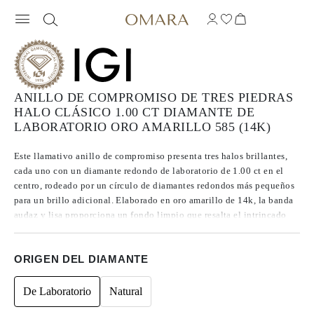
ANILLO DE COMPROMISO DE TRES PIEDRAS
HALO CLÁSICO 1.00 CT DIAMANTE DE
LABORATORIO ORO AMARILLO 585 (14K)
Este llamativo anillo de compromiso presenta tres halos brillantes,
cada uno con un diamante redondo de laboratorio de 1.00 ct en el
centro, rodeado por un círculo de diamantes redondos más pequeños
para un brillo adicional. Elaborado en oro amarillo de 14k, la banda
audaz y lisa proporciona un fondo limpio que resalta el intrincado
diseño de los halos. Una pieza atemporal y sofisticada, este anillo
celebra la belleza y elegancia perdurables, destinada a ser atesorada
ORIGEN DEL DIAMANTE
para siempre.
De Laboratorio
Natural