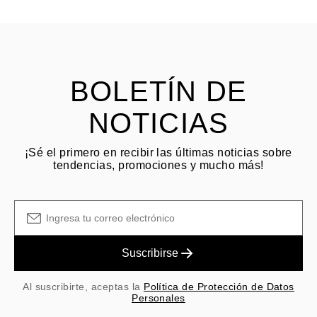
HACER PREGUNTA
Consulta los términos y procedimientos en nuestras
preguntas
frecuentes sobre devoluciones
El cliente es responsable de los costos de envío por devoluciones
y las tarifas originales de envío/manejo no son reembolsables.
BOLETÍN DE
NOTICIAS
¡Sé el primero en recibir las últimas noticias sobre
tendencias, promociones y mucho más!
Suscribirse
Al suscribirte, aceptas la
Política de Protección de Datos
Personales