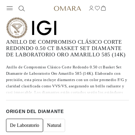
ANILLO DE COMPROMISO CLÁSICO CORTE
REDONDO 0.50 CT BASKET SET DIAMANTE
DE LABORATORIO ORO AMARILLO 585 (14K)
Anillo de Compromiso Clásico Corte Redondo 0.50 ct Basket Set
Diamante de Laboratorio Oro Amarillo 585 (14K). Elaborado con
precisión, esta pieza incluye diamantes con un color promedio F/G y
claridad clasificada como VVS/VS, asegurando un brillo radiante y
casi impecable. Los diamantes están cortados según los estándares
Excelentes a Ideales, lo que realza su radiancia. Fabricados mediante
CVD, los diamantes de Tipo IIa se destacan por su pureza y calidad
ORIGEN DEL DIAMANTE
excepcional, y no presentan fluorescencia.
De Laboratorio
Natural