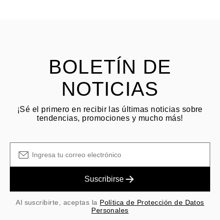
HACER PREGUNTA
Consulta los términos y procedimientos en nuestras
preguntas
frecuentes sobre devoluciones
El cliente es responsable de los costos de envío por devoluciones
y las tarifas originales de envío/manejo no son reembolsables.
BOLETÍN DE
NOTICIAS
¡Sé el primero en recibir las últimas noticias sobre
tendencias, promociones y mucho más!
Suscribirse
Al suscribirte, aceptas la
Política de Protección de Datos
Personales